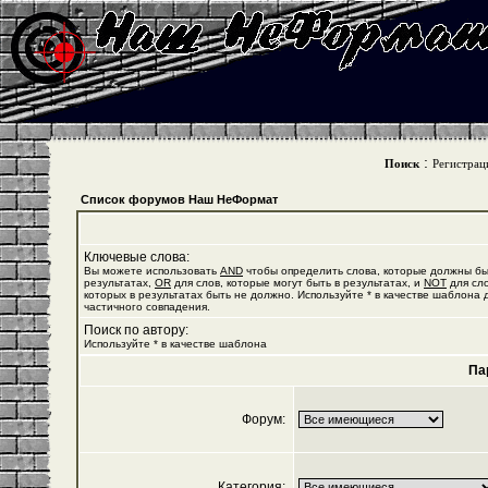
:
Поиск
Регистрац
Список форумов Наш НеФормат
Ключевые слова:
Вы можете использовать
AND
чтобы определить слова, которые должны бы
результатах,
OR
для слов, которые могут быть в результатах, и
NOT
для сло
которых в результатах быть не должно. Используйте * в качестве шаблона 
частичного совпадения.
Поиск по автору:
Используйте * в качестве шаблона
Па
Форум:
Категория: