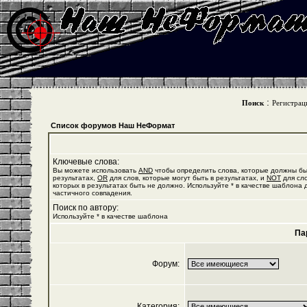
:
Поиск
Регистрац
Список форумов Наш НеФормат
Ключевые слова:
Вы можете использовать
AND
чтобы определить слова, которые должны бы
результатах,
OR
для слов, которые могут быть в результатах, и
NOT
для сло
которых в результатах быть не должно. Используйте * в качестве шаблона 
частичного совпадения.
Поиск по автору:
Используйте * в качестве шаблона
Па
Форум:
Категория: