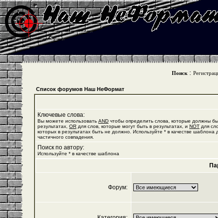
:
Поиск
Регистрац
Список форумов Наш НеФормат
Ключевые слова:
Вы можете использовать
AND
чтобы определить слова, которые должны бы
результатах,
OR
для слов, которые могут быть в результатах, и
NOT
для сло
которых в результатах быть не должно. Используйте * в качестве шаблона 
частичного совпадения.
Поиск по автору:
Используйте * в качестве шаблона
Па
Форум:
Категория: