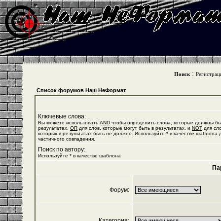
:
Поиск
Регистрац
Список форумов Наш НеФормат
Ключевые слова:
Вы можете использовать
AND
чтобы определить слова, которые должны бы
результатах,
OR
для слов, которые могут быть в результатах, и
NOT
для сло
которых в результатах быть не должно. Используйте * в качестве шаблона 
частичного совпадения.
Поиск по автору:
Используйте * в качестве шаблона
Па
Форум:
Категория: