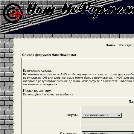
:
Поиск
Регистрац
Список форумов Наш НеФормат
Ключевые слова:
Вы можете использовать
AND
чтобы определить слова, которые должны бы
результатах,
OR
для слов, которые могут быть в результатах, и
NOT
для сло
которых в результатах быть не должно. Используйте * в качестве шаблона 
частичного совпадения.
Поиск по автору:
Используйте * в качестве шаблона
Па
Форум:
Категория: