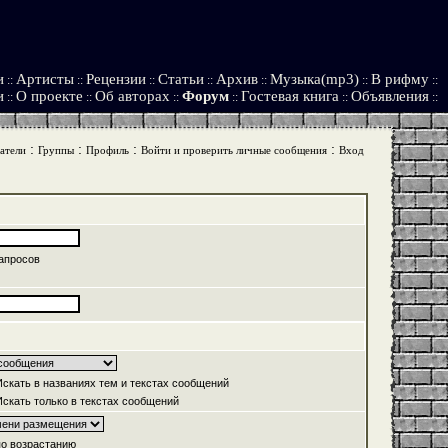
и
Артисты
Рецензии
Статьи
Архив
Музыка(mp3)
В рифму
::
::
::
::
::
::
::
и
О проекте
Об авторах
Форум
Гостевая книга
Объявления
::
::
::
::
::
::
:
:
:
:
атели
Группы
Профиль
Войти и проверить личные сообщения
Вход
апросов
скать в названиях тем и текстах сообщений
скать только в текстах сообщений
о возрастанию