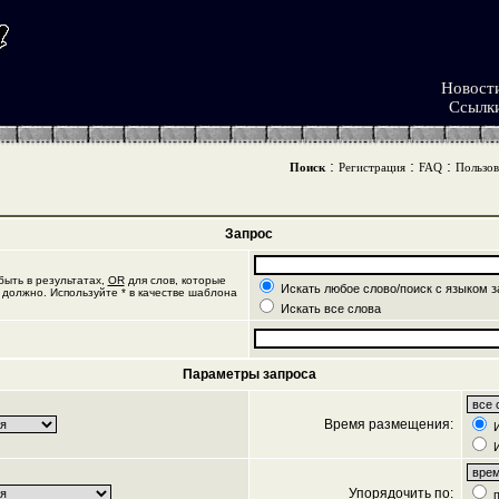
Новост
Ссылк
:
:
:
Поиск
Регистрация
FAQ
Пользов
Запрос
ыть в результатах,
OR
для слов, которые
Искать любое слово/поиск с языком з
 должно. Используйте * в качестве шаблона
Искать все слова
Параметры запроса
Время размещения:
И
И
Упорядочить по:
п