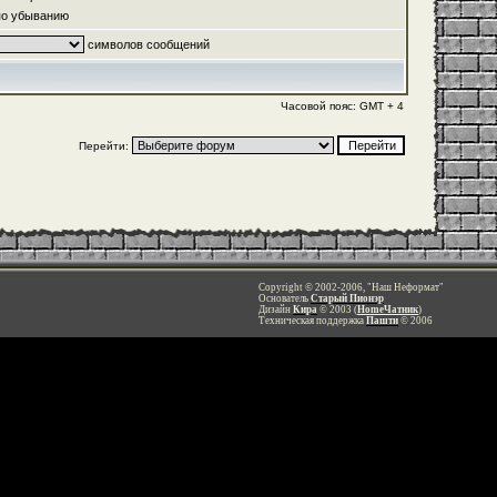
о убыванию
символов сообщений
Часовой пояс: GMT + 4
Перейти:
Copyright © 2002-2006, "Наш Неформат"
Основатель
Старый Пионэр
Дизайн
Кира
© 2003 (
HomeЧатник
)
Техническая поддержка
Пашти
© 2006