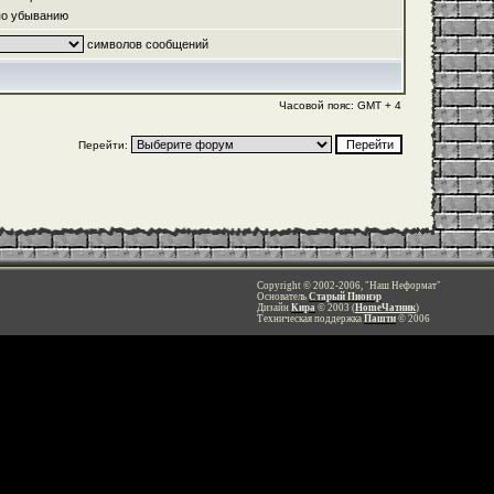
о убыванию
символов сообщений
Часовой пояс: GMT + 4
Перейти:
Copyright © 2002-2006, "Наш Неформат"
Основатель
Старый Пионэр
Дизайн
Кира
© 2003 (
HomeЧатник
)
Техническая поддержка
Пашти
© 2006