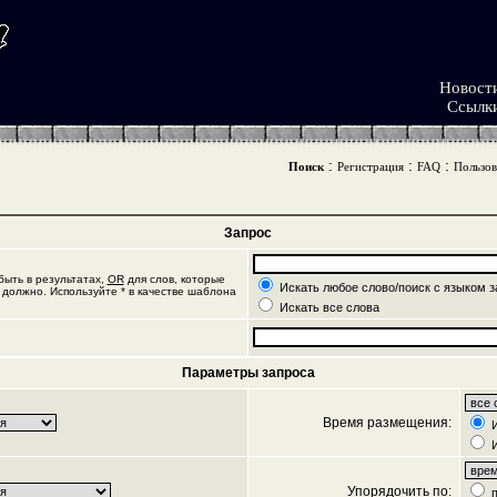
Новост
Ссылк
:
:
:
Поиск
Регистрация
FAQ
Пользов
Запрос
ыть в результатах,
OR
для слов, которые
Искать любое слово/поиск с языком з
 должно. Используйте * в качестве шаблона
Искать все слова
Параметры запроса
Время размещения:
И
И
Упорядочить по:
п