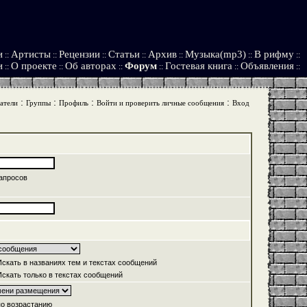
и
Артисты
Рецензии
Статьи
Архив
Музыка(mp3)
В рифму
::
::
::
::
::
::
::
и
О проекте
Об авторах
Форум
Гостевая книга
Объявления
::
::
::
::
::
::
:
:
:
:
атели
Группы
Профиль
Войти и проверить личные сообщения
Вход
апросов
скать в названиях тем и текстах сообщений
скать только в текстах сообщений
о возрастанию