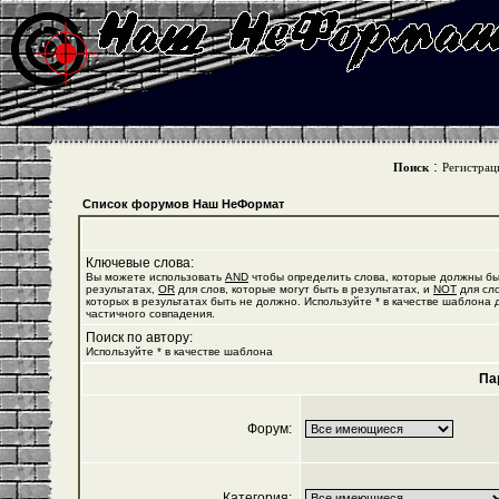
:
Поиск
Регистрац
Список форумов Наш НеФормат
Ключевые слова:
Вы можете использовать
AND
чтобы определить слова, которые должны бы
результатах,
OR
для слов, которые могут быть в результатах, и
NOT
для сло
которых в результатах быть не должно. Используйте * в качестве шаблона 
частичного совпадения.
Поиск по автору:
Используйте * в качестве шаблона
Па
Форум:
Категория: