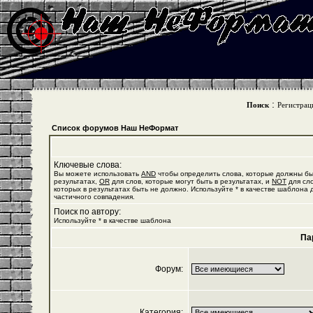
:
Поиск
Регистрац
Список форумов Наш НеФормат
Ключевые слова:
Вы можете использовать
AND
чтобы определить слова, которые должны бы
результатах,
OR
для слов, которые могут быть в результатах, и
NOT
для сло
которых в результатах быть не должно. Используйте * в качестве шаблона 
частичного совпадения.
Поиск по автору:
Используйте * в качестве шаблона
Па
Форум:
Категория: