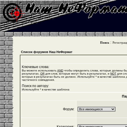
:
Поиск
Регистрац
Список форумов Наш НеФормат
Ключевые слова:
Вы можете использовать
AND
чтобы определить слова, которые должны бы
результатах,
OR
для слов, которые могут быть в результатах, и
NOT
для сло
которых в результатах быть не должно. Используйте * в качестве шаблона 
частичного совпадения.
Поиск по автору:
Используйте * в качестве шаблона
Па
Форум:
Категория: