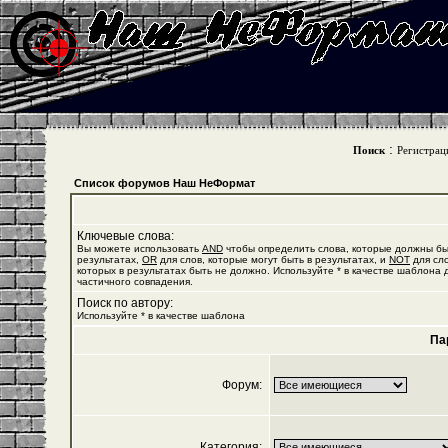
:
Поиск
Регистрац
Список форумов Наш НеФормат
Ключевые слова:
Вы можете использовать
AND
чтобы определить слова, которые должны бы
результатах,
OR
для слов, которые могут быть в результатах, и
NOT
для сло
которых в результатах быть не должно. Используйте * в качестве шаблона 
частичного совпадения.
Поиск по автору:
Используйте * в качестве шаблона
Па
Форум:
Категория: