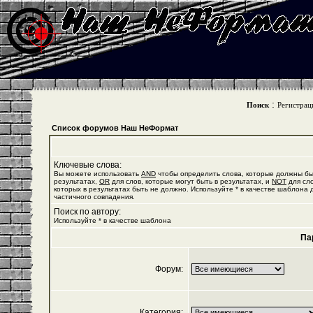
:
Поиск
Регистрац
Список форумов Наш НеФормат
Ключевые слова:
Вы можете использовать
AND
чтобы определить слова, которые должны бы
результатах,
OR
для слов, которые могут быть в результатах, и
NOT
для сло
которых в результатах быть не должно. Используйте * в качестве шаблона 
частичного совпадения.
Поиск по автору:
Используйте * в качестве шаблона
Па
Форум:
Категория: