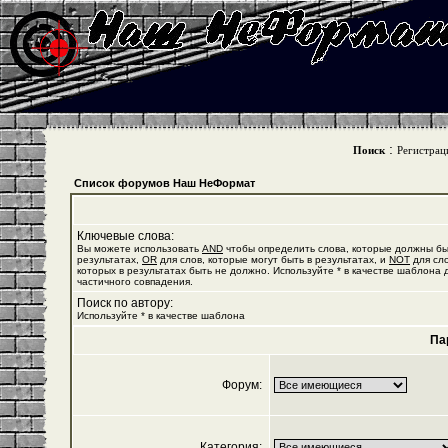
:
Поиск
Регистрац
Список форумов Наш НеФормат
Ключевые слова:
Вы можете использовать
AND
чтобы определить слова, которые должны бы
результатах,
OR
для слов, которые могут быть в результатах, и
NOT
для сло
которых в результатах быть не должно. Используйте * в качестве шаблона 
частичного совпадения.
Поиск по автору:
Используйте * в качестве шаблона
Па
Форум:
Категория: