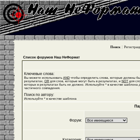
:
Поиск
Регистрац
Список форумов Наш НеФормат
Ключевые слова:
Вы можете использовать
AND
чтобы определить слова, которые должны бы
результатах,
OR
для слов, которые могут быть в результатах, и
NOT
для сло
которых в результатах быть не должно. Используйте * в качестве шаблона 
частичного совпадения.
Поиск по автору:
Используйте * в качестве шаблона
Па
Форум:
Категория: