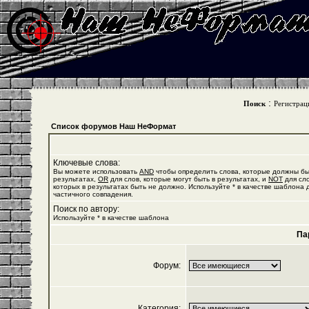
:
Поиск
Регистрац
Список форумов Наш НеФормат
Ключевые слова:
Вы можете использовать
AND
чтобы определить слова, которые должны бы
результатах,
OR
для слов, которые могут быть в результатах, и
NOT
для сло
которых в результатах быть не должно. Используйте * в качестве шаблона 
частичного совпадения.
Поиск по автору:
Используйте * в качестве шаблона
Па
Форум:
Категория: