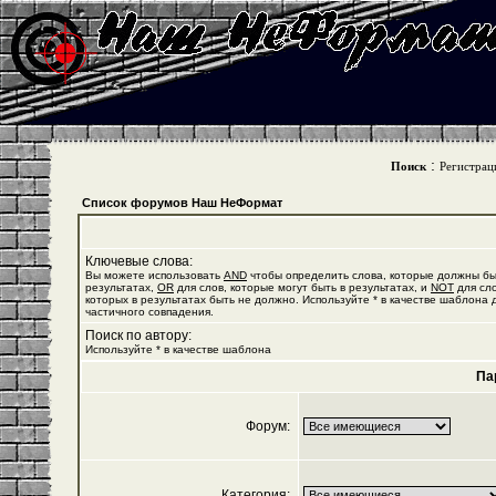
:
Поиск
Регистрац
Список форумов Наш НеФормат
Ключевые слова:
Вы можете использовать
AND
чтобы определить слова, которые должны бы
результатах,
OR
для слов, которые могут быть в результатах, и
NOT
для сло
которых в результатах быть не должно. Используйте * в качестве шаблона 
частичного совпадения.
Поиск по автору:
Используйте * в качестве шаблона
Па
Форум:
Категория: