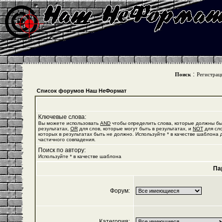
:
Поиск
Регистрац
Список форумов Наш НеФормат
Ключевые слова:
Вы можете использовать
AND
чтобы определить слова, которые должны бы
результатах,
OR
для слов, которые могут быть в результатах, и
NOT
для сло
которых в результатах быть не должно. Используйте * в качестве шаблона 
частичного совпадения.
Поиск по автору:
Используйте * в качестве шаблона
Па
Форум:
Категория: