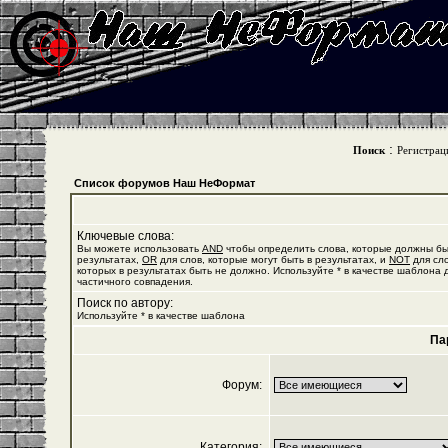
:
Поиск
Регистрац
Список форумов Наш НеФормат
Ключевые слова:
Вы можете использовать
AND
чтобы определить слова, которые должны бы
результатах,
OR
для слов, которые могут быть в результатах, и
NOT
для сло
которых в результатах быть не должно. Используйте * в качестве шаблона 
частичного совпадения.
Поиск по автору:
Используйте * в качестве шаблона
Па
Форум:
Категория: