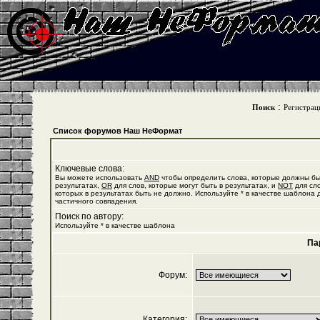
:
Поиск
Регистрац
Список форумов Наш НеФормат
Ключевые слова:
Вы можете использовать
AND
чтобы определить слова, которые должны бы
результатах,
OR
для слов, которые могут быть в результатах, и
NOT
для сло
которых в результатах быть не должно. Используйте * в качестве шаблона 
частичного совпадения.
Поиск по автору:
Используйте * в качестве шаблона
Па
Форум:
Категория: