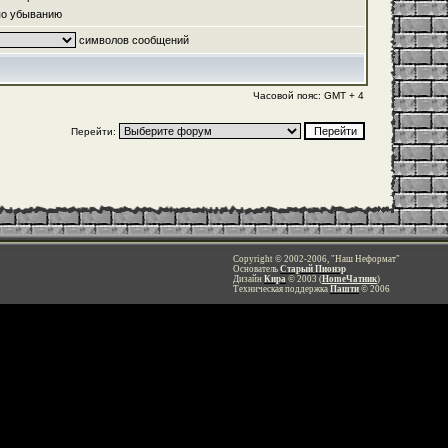
о убыванию
символов сообщений
Часовой пояс: GMT + 4
Перейти:
Copyright © 2002-2006, "Наш Неформат"
Основатель
Старый Пионэр
Дизайн
Кира
© 2003 (
HomeЧатник
)
Техническая поддержка
Пашти
© 2006