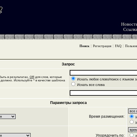
Новост
Ссылк
:
:
:
Поиск
Регистрация
FAQ
Пользов
Запрос
ыть в результатах,
OR
для слов, которые
Искать любое слово/поиск с языком з
 должно. Используйте * в качестве шаблона
Искать все слова
Параметры запроса
Время размещения:
И
И
Упорядочить по:
п