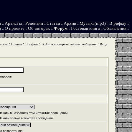
и
Артисты
Рецензии
Статьи
Архив
Музыка(mp3)
В рифму
::
::
::
::
::
::
::
и
О проекте
Об авторах
Форум
Гостевая книга
Объявления
::
::
::
::
::
::
:
:
:
:
атели
Группы
Профиль
Войти и проверить личные сообщения
Вход
апросов
скать в названиях тем и текстах сообщений
скать только в текстах сообщений
о возрастанию