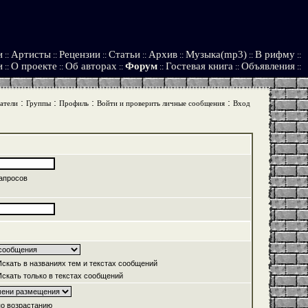
и
Артисты
Рецензии
Статьи
Архив
Музыка(mp3)
В рифму
::
::
::
::
::
::
::
и
О проекте
Об авторах
Форум
Гостевая книга
Объявления
::
::
::
::
::
::
:
:
:
:
атели
Группы
Профиль
Войти и проверить личные сообщения
Вход
апросов
скать в названиях тем и текстах сообщений
скать только в текстах сообщений
о возрастанию