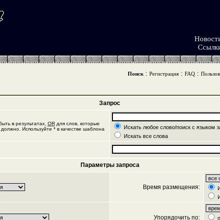
Новост
Ссылк
:
:
:
Поиск
Регистрация
FAQ
Пользов
Запрос
ыть в результатах,
OR
для слов, которые
Искать любое слово/поиск с языком з
 должно. Используйте * в качестве шаблона
Искать все слова
Параметры запроса
Время размещения:
И
И
Упорядочить по:
п