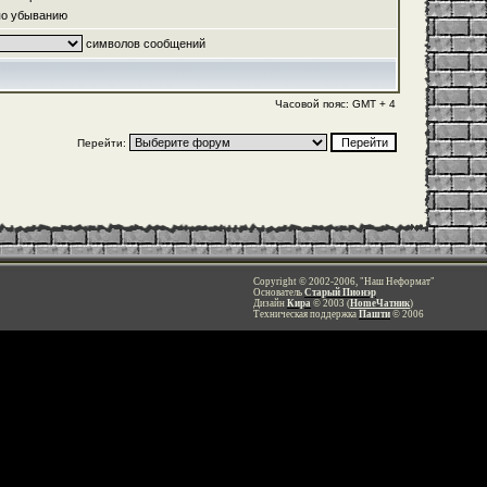
о убыванию
символов сообщений
Часовой пояс: GMT + 4
Перейти:
Copyright © 2002-2006, "Наш Неформат"
Основатель
Старый Пионэр
Дизайн
Кира
© 2003 (
HomeЧатник
)
Техническая поддержка
Пашти
© 2006