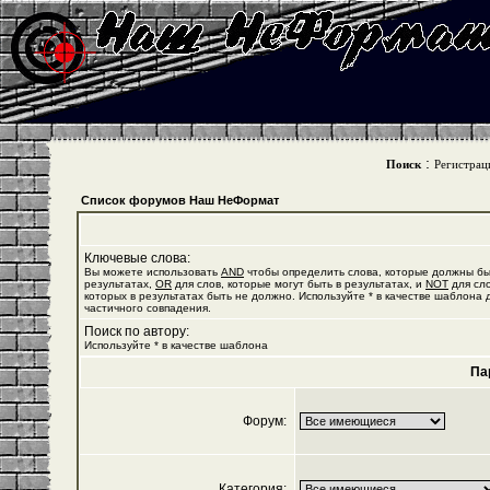
:
Поиск
Регистрац
Список форумов Наш НеФормат
Ключевые слова:
Вы можете использовать
AND
чтобы определить слова, которые должны бы
результатах,
OR
для слов, которые могут быть в результатах, и
NOT
для сло
которых в результатах быть не должно. Используйте * в качестве шаблона 
частичного совпадения.
Поиск по автору:
Используйте * в качестве шаблона
Па
Форум:
Категория: