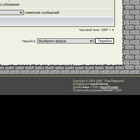
о убыванию
символов сообщений
Часовой пояс: GMT + 4
Перейти:
Copyright © 2002-2006, "Наш Неформат"
Основатель
Старый Пионэр
Дизайн
Кира
© 2003 (
HomeЧатник
)
Техническая поддержка
Пашти
© 2006