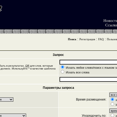
Новост
Ссылк
:
:
:
Поиск
Регистрация
FAQ
Пользов
Запрос
ыть в результатах,
OR
для слов, которые
Искать любое слово/поиск с языком з
 должно. Используйте * в качестве шаблона
Искать все слова
Параметры запроса
Время размещения:
И
И
Упорядочить по:
п