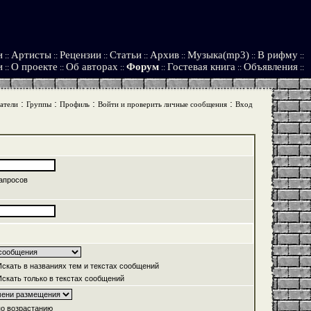
и
Артисты
Рецензии
Статьи
Архив
Музыка(mp3)
В рифму
::
::
::
::
::
::
::
и
О проекте
Об авторах
Форум
Гостевая книга
Объявления
::
::
::
::
::
::
:
:
:
:
атели
Группы
Профиль
Войти и проверить личные сообщения
Вход
апросов
скать в названиях тем и текстах сообщений
скать только в текстах сообщений
о возрастанию