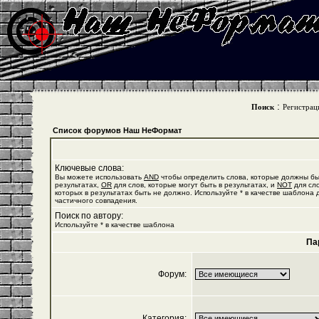
:
Поиск
Регистрац
Список форумов Наш НеФормат
Ключевые слова:
Вы можете использовать
AND
чтобы определить слова, которые должны бы
результатах,
OR
для слов, которые могут быть в результатах, и
NOT
для сло
которых в результатах быть не должно. Используйте * в качестве шаблона 
частичного совпадения.
Поиск по автору:
Используйте * в качестве шаблона
Па
Форум:
Категория: