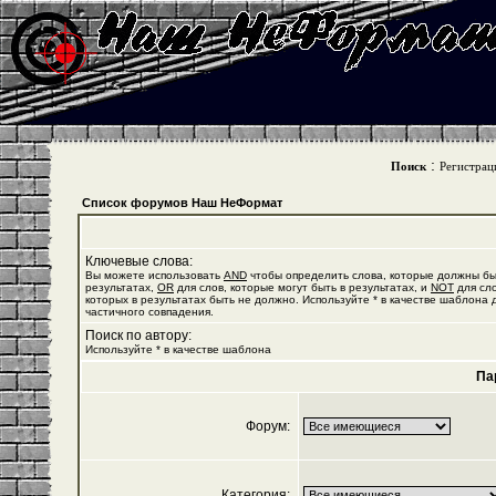
:
Поиск
Регистрац
Список форумов Наш НеФормат
Ключевые слова:
Вы можете использовать
AND
чтобы определить слова, которые должны бы
результатах,
OR
для слов, которые могут быть в результатах, и
NOT
для сло
которых в результатах быть не должно. Используйте * в качестве шаблона 
частичного совпадения.
Поиск по автору:
Используйте * в качестве шаблона
Па
Форум:
Категория: