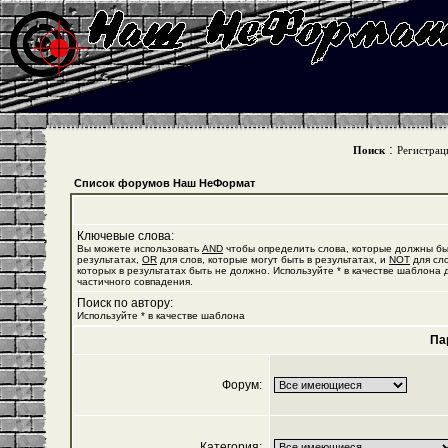
:
Поиск
Регистрац
Список форумов Наш НеФормат
Ключевые слова:
Вы можете использовать
AND
чтобы определить слова, которые должны бы
результатах,
OR
для слов, которые могут быть в результатах, и
NOT
для сло
которых в результатах быть не должно. Используйте * в качестве шаблона 
частичного совпадения.
Поиск по автору:
Используйте * в качестве шаблона
Па
Форум:
Категория: