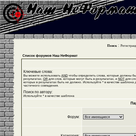
:
Поиск
Регистрац
Список форумов Наш НеФормат
Ключевые слова:
Вы можете использовать
AND
чтобы определить слова, которые должны бы
результатах,
OR
для слов, которые могут быть в результатах, и
NOT
для сло
которых в результатах быть не должно. Используйте * в качестве шаблона 
частичного совпадения.
Поиск по автору:
Используйте * в качестве шаблона
Па
Форум:
Категория: