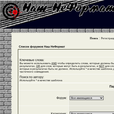
:
Поиск
Регистрац
Список форумов Наш НеФормат
Ключевые слова:
Вы можете использовать
AND
чтобы определить слова, которые должны бы
результатах,
OR
для слов, которые могут быть в результатах, и
NOT
для сло
которых в результатах быть не должно. Используйте * в качестве шаблона 
частичного совпадения.
Поиск по автору:
Используйте * в качестве шаблона
Па
Форум:
Категория: