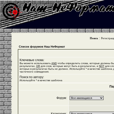
:
Поиск
Регистрац
Список форумов Наш НеФормат
Ключевые слова:
Вы можете использовать
AND
чтобы определить слова, которые должны бы
результатах,
OR
для слов, которые могут быть в результатах, и
NOT
для сло
которых в результатах быть не должно. Используйте * в качестве шаблона 
частичного совпадения.
Поиск по автору:
Используйте * в качестве шаблона
Па
Форум:
Категория: