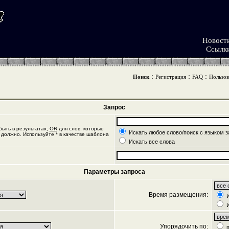
Новост
Ссылк
:
:
:
Поиск
Регистрация
FAQ
Пользов
Запрос
ыть в результатах,
OR
для слов, которые
Искать любое слово/поиск с языком з
 должно. Используйте * в качестве шаблона
Искать все слова
Параметры запроса
Время размещения:
И
И
Упорядочить по:
п