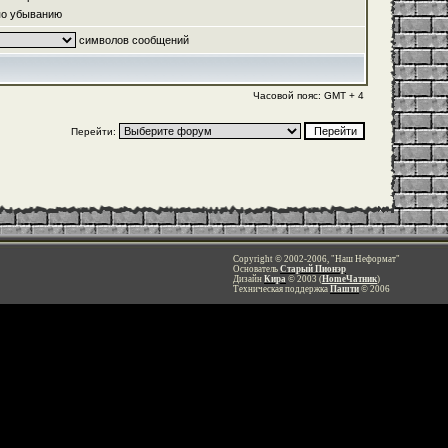
о убыванию
символов сообщений
Часовой пояс: GMT + 4
Перейти:
Copyright © 2002-2006, "Наш Неформат"
Основатель
Старый Пионэр
Дизайн
Кира
© 2003 (
HomeЧатник
)
Техническая поддержка
Пашти
© 2006