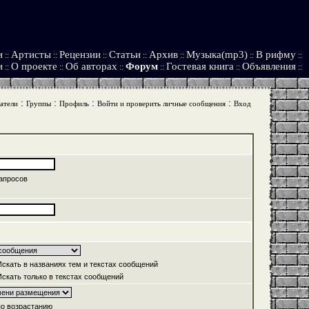
и
Артисты
Рецензии
Статьи
Архив
Музыка(mp3)
В рифму
::
::
::
::
::
::
::
и
О проекте
Об авторах
Форум
Гостевая книга
Объявления
::
::
::
::
::
::
:
:
:
:
атели
Группы
Профиль
Войти и проверить личные сообщения
Вход
апросов
скать в названиях тем и текстах сообщений
скать только в текстах сообщений
о возрастанию