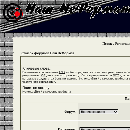
:
Поиск
Регистрац
Список форумов Наш НеФормат
Ключевые слова:
Вы можете использовать
AND
чтобы определить слова, которые должны бы
результатах,
OR
для слов, которые могут быть в результатах, и
NOT
для сло
которых в результатах быть не должно. Используйте * в качестве шаблона 
частичного совпадения.
Поиск по автору:
Используйте * в качестве шаблона
Па
Форум:
Категория: