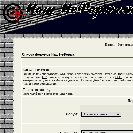
:
Поиск
Регистрац
Список форумов Наш НеФормат
Ключевые слова:
Вы можете использовать
AND
чтобы определить слова, которые должны бы
результатах,
OR
для слов, которые могут быть в результатах, и
NOT
для сло
которых в результатах быть не должно. Используйте * в качестве шаблона 
частичного совпадения.
Поиск по автору:
Используйте * в качестве шаблона
Па
Форум:
Категория: