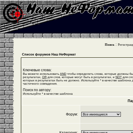
:
Поиск
Регистрац
Список форумов Наш НеФормат
Ключевые слова:
Вы можете использовать
AND
чтобы определить слова, которые должны бы
результатах,
OR
для слов, которые могут быть в результатах, и
NOT
для сло
которых в результатах быть не должно. Используйте * в качестве шаблона 
частичного совпадения.
Поиск по автору:
Используйте * в качестве шаблона
Па
Форум:
Категория: