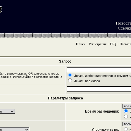
Новост
Ссылк
:
:
:
Поиск
Регистрация
FAQ
Пользов
Запрос
ыть в результатах,
OR
для слов, которые
Искать любое слово/поиск с языком з
 должно. Используйте * в качестве шаблона
Искать все слова
Параметры запроса
Время размещения:
И
И
Упорядочить по:
п