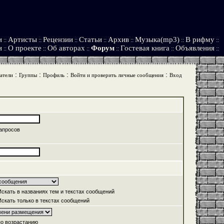
и
Артисты
Рецензии
Статьи
Архив
Музыка(mp3)
В рифму
::
::
::
::
::
::
::
и
О проекте
Об авторах
Форум
Гостевая книга
Объявления
::
::
::
::
::
::
:
:
:
:
атели
Группы
Профиль
Войти и проверить личные сообщения
Вход
апросов
скать в названиях тем и текстах сообщений
скать только в текстах сообщений
о возрастанию