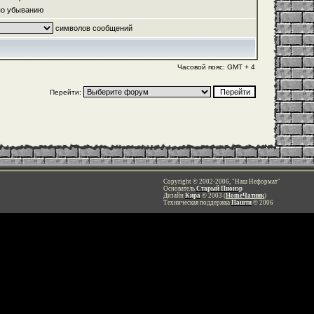
о убыванию
символов сообщений
Часовой пояс: GMT + 4
Перейти:
Copyright © 2002-2006, "Наш Неформат"
Основатель
Старый Пионэр
Дизайн
Кира
© 2003 (
HomeЧатник
)
Техническая поддержка
Пашти
© 2006