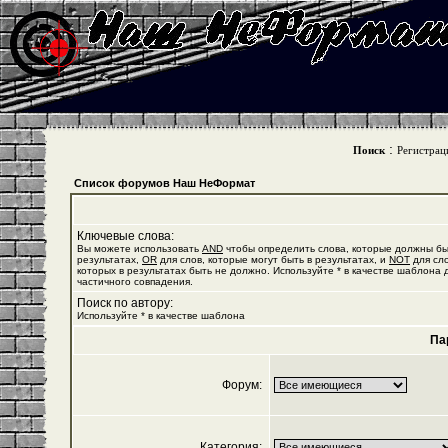
:
Поиск
Регистрац
Список форумов Наш НеФормат
Ключевые слова:
Вы можете использовать
AND
чтобы определить слова, которые должны бы
результатах,
OR
для слов, которые могут быть в результатах, и
NOT
для сло
которых в результатах быть не должно. Используйте * в качестве шаблона 
частичного совпадения.
Поиск по автору:
Используйте * в качестве шаблона
Па
Форум:
Категория: