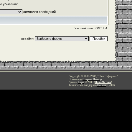
о убыванию
символов сообщений
Часовой пояс: GMT + 4
Перейти:
Copyright © 2002-2006, "Наш Неформат"
Основатель
Старый Пионэр
Дизайн
Кира
© 2003 (
HomeЧатник
)
Техническая поддержка
Пашти
© 2006