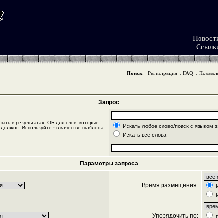
Новост
Ссылк
:
:
:
Поиск
Регистрация
FAQ
Пользов
Запрос
ыть в результатах,
OR
для слов, которые
Искать любое слово/поиск с языком з
 должно. Используйте * в качестве шаблона
Искать все слова
Параметры запроса
Время размещения:
И
И
Упорядочить по:
п