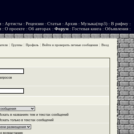
и
Артисты
Рецензии
Статьи
Архив
Музыка(mp3)
В рифму
::
::
::
::
::
::
::
и
О проекте
Об авторах
Форум
Гостевая книга
Объявления
::
::
::
::
::
::
:
:
:
:
атели
Группы
Профиль
Войти и проверить личные сообщения
Вход
апросов
скать в названиях тем и текстах сообщений
скать только в текстах сообщений
о возрастанию