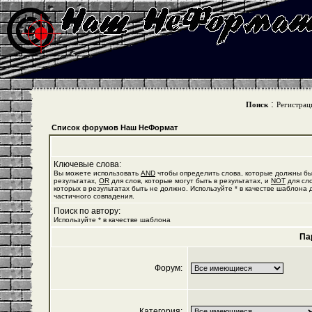
:
Поиск
Регистрац
Список форумов Наш НеФормат
Ключевые слова:
Вы можете использовать
AND
чтобы определить слова, которые должны бы
результатах,
OR
для слов, которые могут быть в результатах, и
NOT
для сло
которых в результатах быть не должно. Используйте * в качестве шаблона 
частичного совпадения.
Поиск по автору:
Используйте * в качестве шаблона
Па
Форум:
Категория: