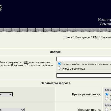
Новост
Ссылк
:
:
:
Поиск
Регистрация
FAQ
Пользов
Запрос
ыть в результатах,
OR
для слов, которые
Искать любое слово/поиск с языком з
 должно. Используйте * в качестве шаблона
Искать все слова
Параметры запроса
Время размещения:
И
И
Упорядочить по:
п