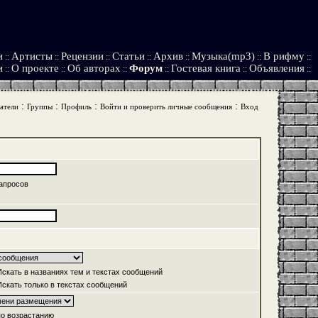
и
Артисты
Рецензии
Статьи
Архив
Музыка(mp3)
В рифму
::
::
::
::
::
::
::
и
О проекте
Об авторах
Форум
Гостевая книга
Объявления
::
::
::
::
::
::
:
:
:
:
атели
Группы
Профиль
Войти и проверить личные сообщения
Вход
апросов
скать в названиях тем и текстах сообщений
скать только в текстах сообщений
о возрастанию