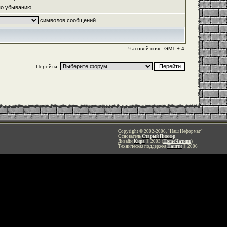
о убыванию
символов сообщений
Часовой пояс: GMT + 4
Перейти:
Copyright © 2002-2006, "Наш Неформат"
Основатель
Старый Пионэр
Дизайн
Кира
© 2003 (
HomeЧатник
)
Техническая поддержка
Пашти
© 2006