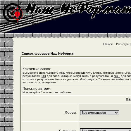
:
Поиск
Регистрац
Список форумов Наш НеФормат
Ключевые слова:
Вы можете использовать
AND
чтобы определить слова, которые должны бы
результатах,
OR
для слов, которые могут быть в результатах, и
NOT
для сло
которых в результатах быть не должно. Используйте * в качестве шаблона 
частичного совпадения.
Поиск по автору:
Используйте * в качестве шаблона
Па
Форум:
Категория: