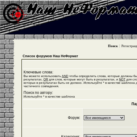
:
Поиск
Регистрац
Список форумов Наш НеФормат
Ключевые слова:
Вы можете использовать
AND
чтобы определить слова, которые должны бы
результатах,
OR
для слов, которые могут быть в результатах, и
NOT
для сло
которых в результатах быть не должно. Используйте * в качестве шаблона 
частичного совпадения.
Поиск по автору:
Используйте * в качестве шаблона
Па
Форум:
Категория: