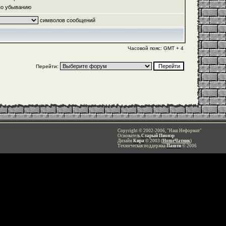
о убыванию
символов сообщений
Часовой пояс: GMT + 4
Перейти:
Copyright © 2002-2006, "Наш Неформат"
Основатель
Старый Пионэр
Дизайн
Кира
© 2003 (
HomeЧатник
)
Техническая поддержка
Пашти
© 2006