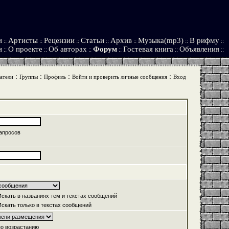
и
Артисты
Рецензии
Статьи
Архив
Музыка(mp3)
В рифму
::
::
::
::
::
::
::
и
О проекте
Об авторах
Форум
Гостевая книга
Объявления
::
::
::
::
::
::
:
:
:
:
атели
Группы
Профиль
Войти и проверить личные сообщения
Вход
апросов
скать в названиях тем и текстах сообщений
скать только в текстах сообщений
о возрастанию