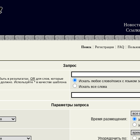
Новост
Ссылк
:
:
:
Поиск
Регистрация
FAQ
Пользов
Запрос
ыть в результатах,
OR
для слов, которые
Искать любое слово/поиск с языком з
 должно. Используйте * в качестве шаблона
Искать все слова
Параметры запроса
Время размещения:
И
И
Упорядочить по:
п