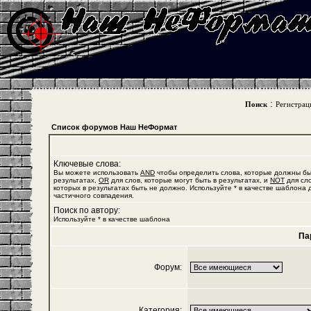
:
Поиск
Регистрац
Список форумов Наш НеФормат
Ключевые слова:
Вы можете использовать
AND
чтобы определить слова, которые должны бы
результатах,
OR
для слов, которые могут быть в результатах, и
NOT
для сло
которых в результатах быть не должно. Используйте * в качестве шаблона 
частичного совпадения.
Поиск по автору:
Используйте * в качестве шаблона
Па
Форум:
Категория: