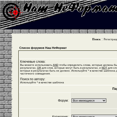
:
Поиск
Регистрац
Список форумов Наш НеФормат
Ключевые слова:
Вы можете использовать
AND
чтобы определить слова, которые должны бы
результатах,
OR
для слов, которые могут быть в результатах, и
NOT
для сло
которых в результатах быть не должно. Используйте * в качестве шаблона 
частичного совпадения.
Поиск по автору:
Используйте * в качестве шаблона
Па
Форум:
Категория: