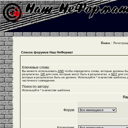
:
Поиск
Регистрац
Список форумов Наш НеФормат
Ключевые слова:
Вы можете использовать
AND
чтобы определить слова, которые должны бы
результатах,
OR
для слов, которые могут быть в результатах, и
NOT
для сло
которых в результатах быть не должно. Используйте * в качестве шаблона 
частичного совпадения.
Поиск по автору:
Используйте * в качестве шаблона
Па
Форум:
Категория: