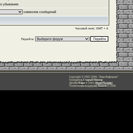
о убыванию
символов сообщений
Часовой пояс: GMT + 4
Перейти:
Copyright © 2002-2006, "Наш Неформат"
Основатель
Старый Пионэр
Дизайн
Кира
© 2003 (
HomeЧатник
)
Техническая поддержка
Пашти
© 2006