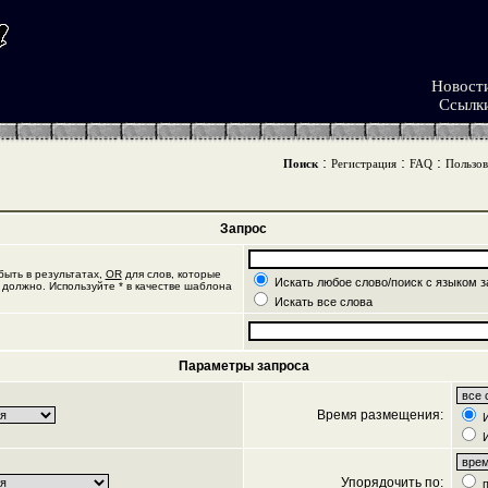
Новост
Ссылк
:
:
:
Поиск
Регистрация
FAQ
Пользов
Запрос
ыть в результатах,
OR
для слов, которые
Искать любое слово/поиск с языком з
 должно. Используйте * в качестве шаблона
Искать все слова
Параметры запроса
Время размещения:
И
И
Упорядочить по:
п