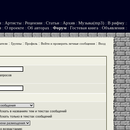
и
Артисты
Рецензии
Статьи
Архив
Музыка(mp3)
В рифму
::
::
::
::
::
::
::
и
О проекте
Об авторах
Форум
Гостевая книга
Объявления
::
::
::
::
::
::
:
:
:
:
атели
Группы
Профиль
Войти и проверить личные сообщения
Вход
апросов
скать в названиях тем и текстах сообщений
скать только в текстах сообщений
о возрастанию