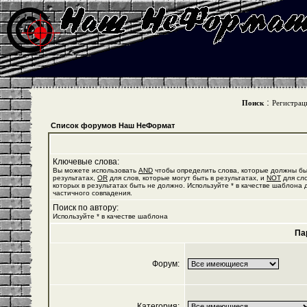
:
Поиск
Регистрац
Список форумов Наш НеФормат
Ключевые слова:
Вы можете использовать
AND
чтобы определить слова, которые должны бы
результатах,
OR
для слов, которые могут быть в результатах, и
NOT
для сло
которых в результатах быть не должно. Используйте * в качестве шаблона 
частичного совпадения.
Поиск по автору:
Используйте * в качестве шаблона
Па
Форум:
Категория: