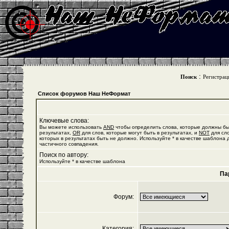
:
Поиск
Регистрац
Список форумов Наш НеФормат
Ключевые слова:
Вы можете использовать
AND
чтобы определить слова, которые должны бы
результатах,
OR
для слов, которые могут быть в результатах, и
NOT
для сло
которых в результатах быть не должно. Используйте * в качестве шаблона 
частичного совпадения.
Поиск по автору:
Используйте * в качестве шаблона
Па
Форум:
Категория: