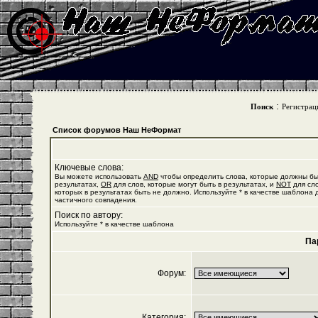
:
Поиск
Регистрац
Список форумов Наш НеФормат
Ключевые слова:
Вы можете использовать
AND
чтобы определить слова, которые должны бы
результатах,
OR
для слов, которые могут быть в результатах, и
NOT
для сло
которых в результатах быть не должно. Используйте * в качестве шаблона 
частичного совпадения.
Поиск по автору:
Используйте * в качестве шаблона
Па
Форум:
Категория: