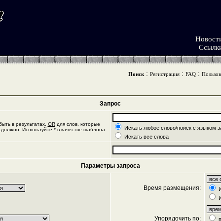
Новост
Ссылк
:
:
:
Поиск
Регистрация
FAQ
Пользов
Запрос
ыть в результатах,
OR
для слов, которые
Искать любое слово/поиск с языком з
 должно. Используйте * в качестве шаблона
Искать все слова
Параметры запроса
Время размещения:
И
И
Упорядочить по:
п