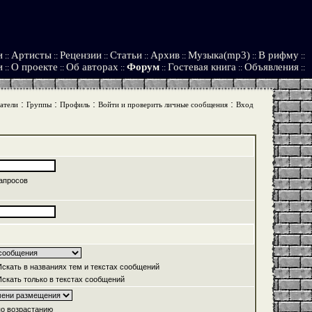
и
Артисты
Рецензии
Статьи
Архив
Музыка(mp3)
В рифму
::
::
::
::
::
::
::
и
О проекте
Об авторах
Форум
Гостевая книга
Объявления
::
::
::
::
::
::
:
:
:
:
атели
Группы
Профиль
Войти и проверить личные сообщения
Вход
апросов
скать в названиях тем и текстах сообщений
скать только в текстах сообщений
о возрастанию