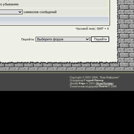
о убыванию
символов сообщений
Часовой пояс: GMT + 4
Перейти:
Copyright © 2002-2006, "Наш Неформат"
Основатель
Старый Пионэр
Дизайн
Кира
© 2003 (
HomeЧатник
)
Техническая поддержка
Пашти
© 2006