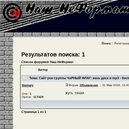
:
Поиск
Регистрац
Результатов поиска: 1
Список форумов Наш НеФормат
Автор
Тема:
Cайт рок-группы ЧоРНЫЙ ФЛАГ: весь диск в mp3 - бес
literrary
Форум:
Объявления
: 31 Мар 2016, 12:
жуть. тихая.
Отв.:
1
Просм.:
117429
Страница
1
из
1